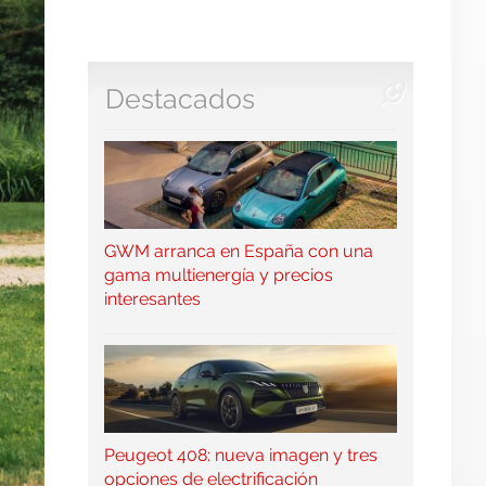
Destacados
GWM arranca en España con una
gama multienergía y precios
interesantes
Peugeot 408: nueva imagen y tres
opciones de electrificación