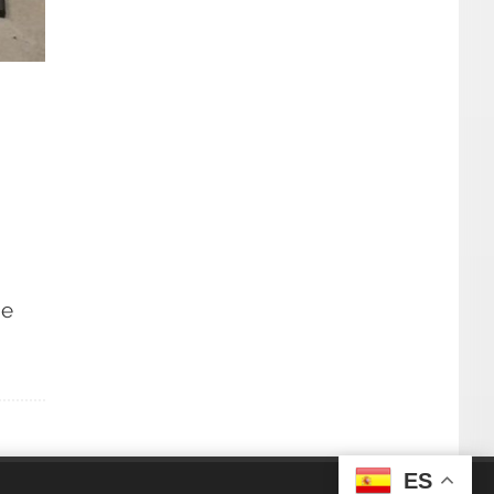
de
ES