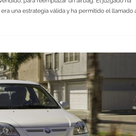
endido, para reemplazar un airbag. El juzgado ha
ra una estrategia válida y ha permitido el llamado 