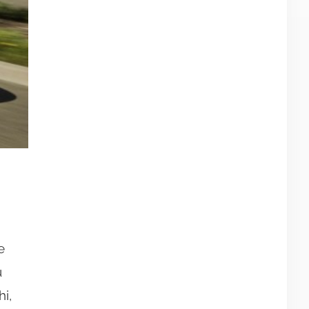
e
u
i,