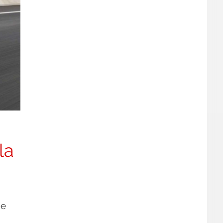
la
ie