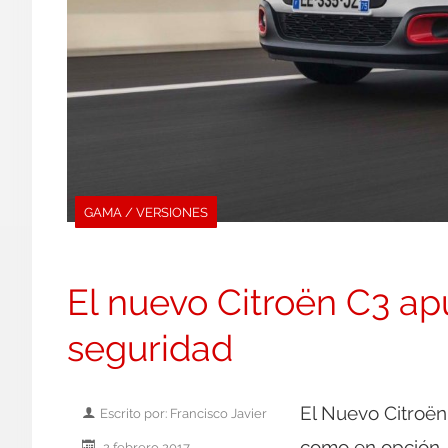
GAMA / VERSIONES
El nuevo Citroën C3 apu
seguridad
El Nuevo Citroën
Escrito por: Francisco Javier
como en opción, 
2 febrero 2017