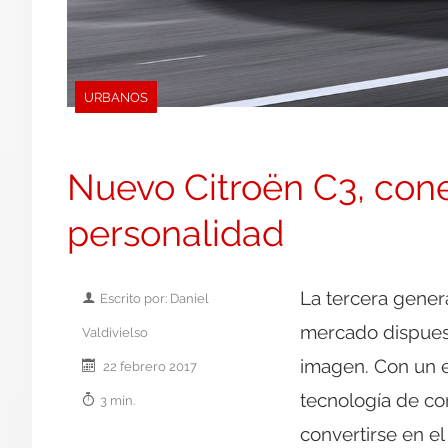
URBANOS
Nuevo Citroën C3, cone
personalidad
La tercera gener
Escrito por: Daniel
mercado dispues
Valdivielso
imagen. Con un e
22 febrero 2017
tecnología de con
3 min.
convertirse en el