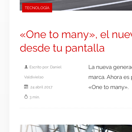
TECNOLOGÍA
«One to many», el nuev
desde tu pantalla
La nueva generac
Escrito por: Daniel
marca. Ahora es p
Valdivielso
«One to many».
24 abril 2017
3 min.