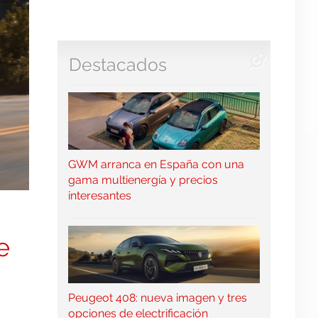
Destacados
GWM arranca en España con una
gama multienergía y precios
interesantes
e
Peugeot 408: nueva imagen y tres
opciones de electrificación