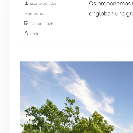
Os proponemos u
Escrito por: Dani
engloban una gra
Montesinos
27 abril 2026
7 min.