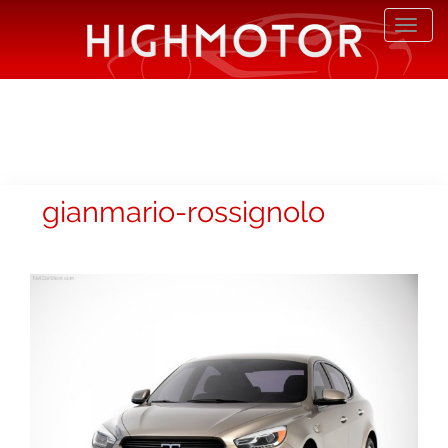
Desp
nave
gianmario-rossignolo