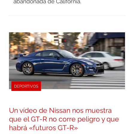
abandonada de California.
DEPORTIVOS
Un vídeo de Nissan nos muestra
que el GT-R no corre peligro y que
habrá «futuros GT-R»