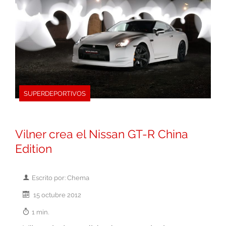
SUPERDEPORTIVOS
Vilner crea el Nissan GT-R China
Edition
Escrito por: Chema
15 octubre 2012
1 min.