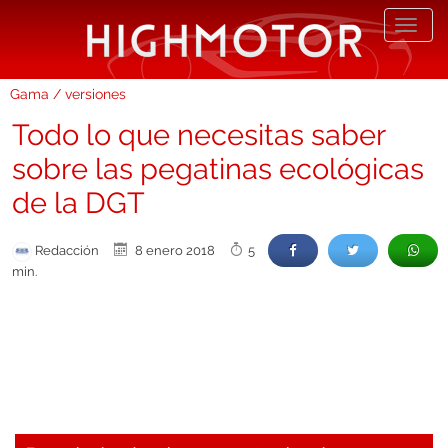
Desp
nave
Gama / versiones
Todo lo que necesitas saber
sobre las pegatinas ecológicas
de la DGT
Redacción
8 enero 2018
5
min.