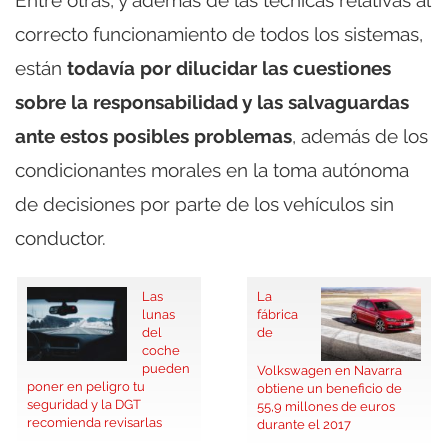
Entre otras, y además de las técnicas relativas al
correcto funcionamiento de todos los sistemas,
están
todavía por dilucidar las cuestiones
sobre la responsabilidad y las salvaguardas
ante estos posibles problemas
, además de los
condicionantes morales en la toma autónoma
de decisiones por parte de los vehículos sin
conductor.
Las
La
lunas
fábrica
del
de
coche
pueden
Volkswagen en Navarra
poner en peligro tu
obtiene un beneficio de
seguridad y la DGT
55,9 millones de euros
recomienda revisarlas
durante el 2017