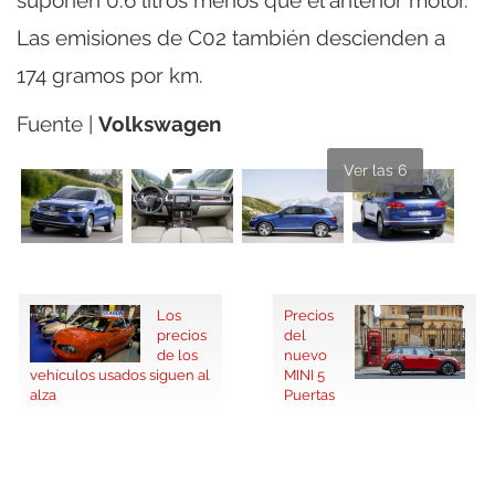
Las emisiones de C02 también descienden a
174 gramos por km.
Fuente |
Volkswagen
Ver las 6
Los
Precios
precios
del
de los
nuevo
vehículos usados siguen al
MINI 5
alza
Puertas