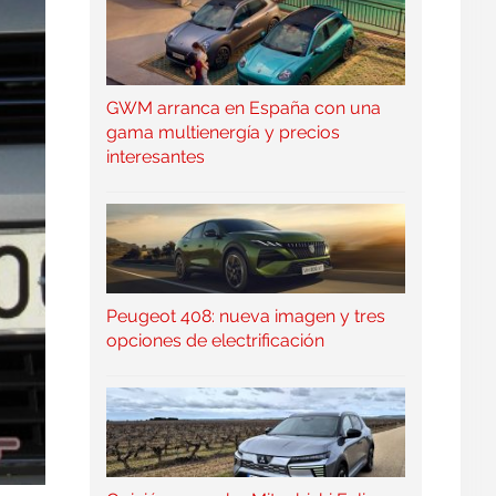
GWM arranca en España con una
gama multienergía y precios
interesantes
Peugeot 408: nueva imagen y tres
opciones de electrificación