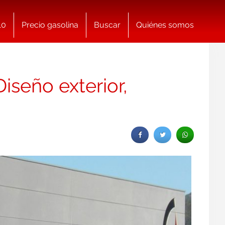
10
Precio gasolina
Buscar
Quiénes somos
iseño exterior,