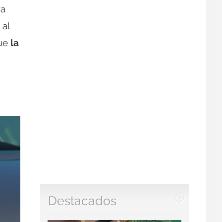
ra
 al
que
la
Destacados