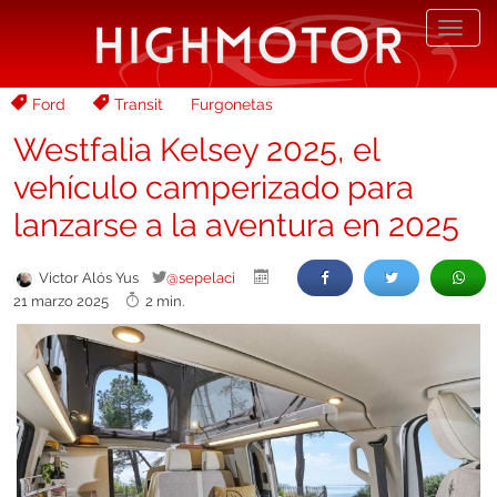
Desp
nave
Ford
Transit
Furgonetas
Westfalia Kelsey 2025, el
vehículo camperizado para
lanzarse a la aventura en 2025
Victor Alós Yus
@sepelaci
21 marzo 2025
2 min.