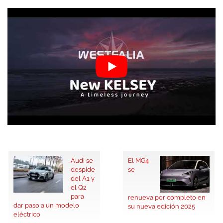
Audi se
El MG4
despide
se
del A1 y
el Q2
para
renueva por completo en
dar paso a un modelo
su nueva edición 2025
eléctrico