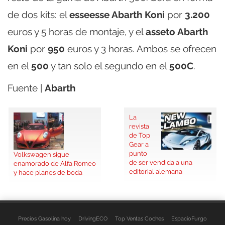
de dos kits: el
esseesse Abarth Koni
por
3.200
euros y 5 horas de montaje, y el
asseto Abarth
Koni
por
950
euros y 3 horas. Ambos se ofrecen
en el
500
y tan solo el segundo en el
500C
.
Fuente |
Abarth
La
revista
de Top
Gear a
punto
Volkswagen sigue
de ser vendida a una
enamorado de Alfa Romeo
editorial alemana
y hace planes de boda
Precios Gasolina hoy
DrivingECO
Top Ventas Coches
EspacioFurgo