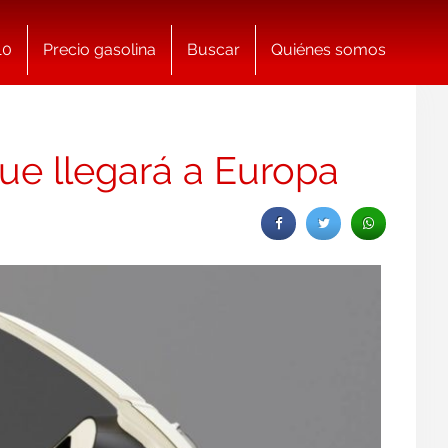
10
Precio gasolina
Buscar
Quiénes somos
que llegará a Europa