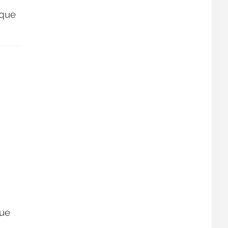
 que
que