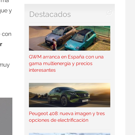
orma
que y
Destacados
e con
r
GWM arranca en España con una
gama multienergía y precios
 muy
interesantes
Peugeot 408: nueva imagen y tres
opciones de electrificación