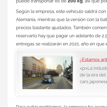
puede transportar es de
200 kg
, así que p
Según la empresa, este vehículo saldrá con
Alemania, mientras que la versión con la b
precios bastante ajustados. También comen
reservarlo hay que pagar un adelanto de 2.
entregas se realizarán en 2021, año en que 
¿Estamos ant
<p>La industr
de la era de
cars japonese
Para evitar problemas, la empresa ha asegu