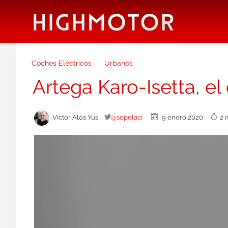
Coches Eléctricos
Urbanos
Artega Karo-Isetta, e
Victor Alós Yus
@sepelaci
9 enero 2020
2 