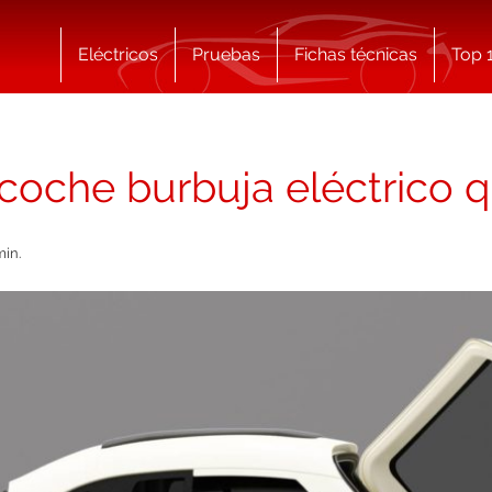
Eléctricos
Pruebas
Fichas técnicas
Top 
l coche burbuja eléctrico 
min.