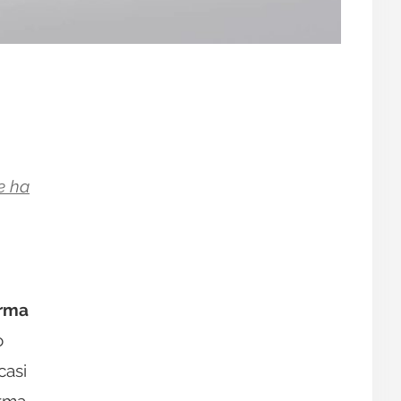
e ha
orma
o
casi