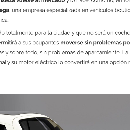
 Isetta vuelve al mercado
y lo hace, como no, en f
tega
, una empresa especializada en vehículos bouti
ica.
do totalmente para la ciudad y que no será un coch
ermitirá a sus ocupantes
moverse sin problemas po
eras y sobre todo, sin problemas de aparcamiento. La
nal y su motor eléctrico lo convertirá en una opción