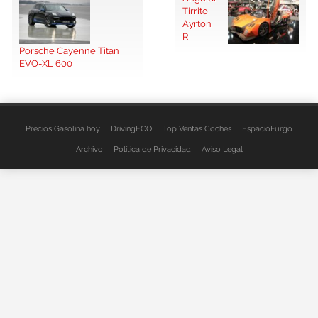
Tirrito
Ayrton
R
Porsche Cayenne Titan
EVO-XL 600
Precios Gasolina hoy
DrivingECO
Top Ventas Coches
EspacioFurgo
Archivo
Política de Privacidad
Aviso Legal