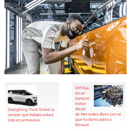
OM 654,
así se
llama el
motor
diésel
SsangYong Tivoli Grand: la
de Mercedes-Benz con el
versión que faltaba estará
que ha dicho adiós a
lista en primavera
Renault