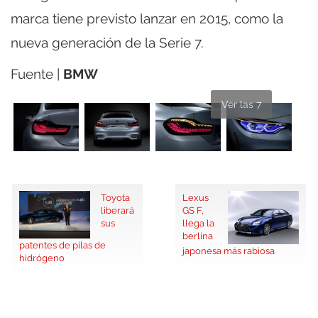
marca tiene previsto lanzar en 2015, como la
nueva generación de la Serie 7.
Fuente |
BMW
Ver las 7
Toyota
Lexus
liberará
GS F,
sus
llega la
berlina
patentes de pilas de
japonesa más rabiosa
hidrógeno