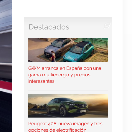
Destacados
GWM arranca en España con una
gama multienergía y precios
interesantes
Peugeot 408: nueva imagen y tres
opciones de electrificación