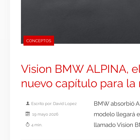
CONCEPTOS
Vision BMW ALPINA, el
nuevo capítulo para la
BMW absorbió Al
Escrito por: David Lopez
modelo llegará e
19 mayo 2026
llamado Vision
4 min.