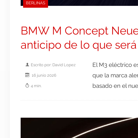
BERLINAS
BMW M Concept Neue K
anticipo de lo que será
El M3 eléctrico 
Escrito por: David Lopez
que la marca al
16 junio 2026
basado en el nue
4 min.