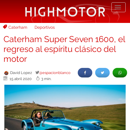
Desp
nave
Caterham
Deportivos
Caterham Super Seven 1600, el
regreso al espíritu clásico del
motor
David Lopez
@espacionblanco
15 abril 2020
3 min.