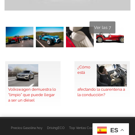
Ver las 7
¿Cómo
está
Volkswagen demuestra lo
afectando la cuarentena a
“limpio” que puede llegar
la conducción?
a ser un diésel
Precios Gasolina hoy
DrivingECO
Top Ventas Coches
EspacioFurgo
ES