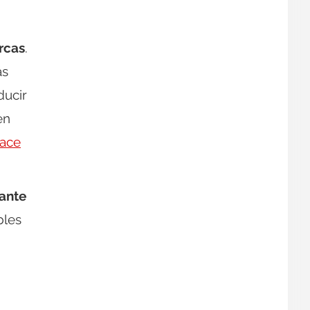
rcas
.
ás
ducir
en
hace
iante
bles