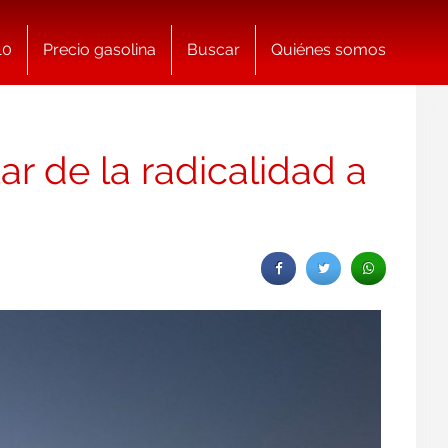
10
Precio gasolina
Buscar
Quiénes somos
ar de la radicalidad a