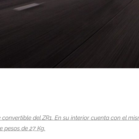
 convertible del ZR1. En su interior cuenta con el mi
e pesos de 27 Kg.