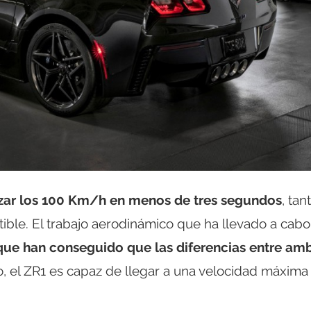
nzar los 100 Km/h en menos de tres segundos
, tan
ible. El trabajo aerodinámico que ha llevado a cabo
que han conseguido que las diferencias entre am
o, el ZR1 es capaz de llegar a una velocidad máxima