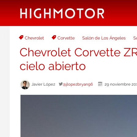
Chevrolet
Corvette
Salón de Los Ángeles
S
Chevrolet Corvette ZR1
cielo abierto
Javier López
@jlopezbryan96
29 noviembre 