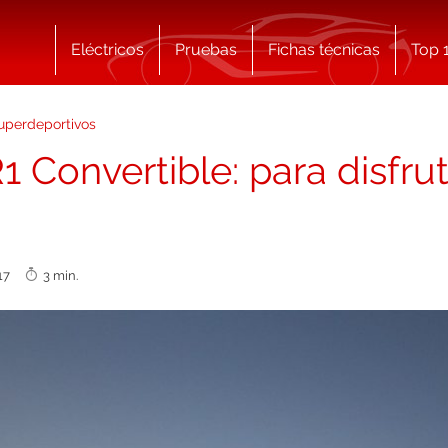
Eléctricos
Pruebas
Fichas técnicas
Top 
uperdeportivos
 Convertible: para disfrut
2017
3 min.