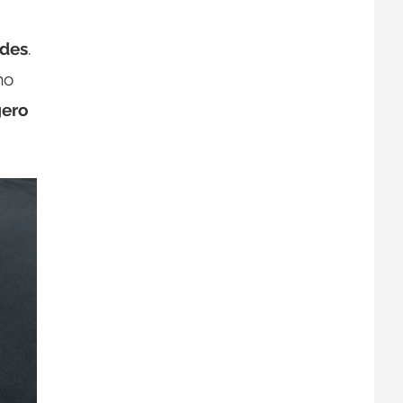
ades
.
mo
gero