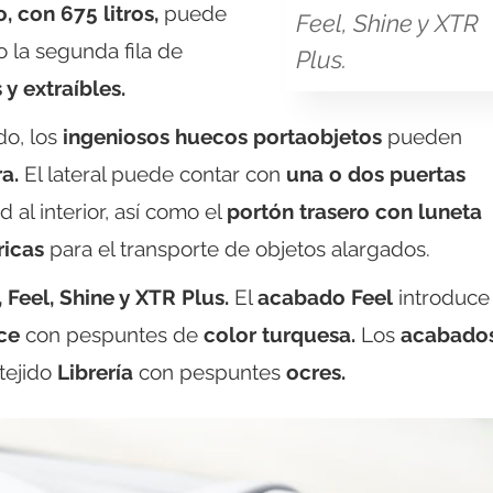
 con 675 litros,
puede
Feel, Shine y XTR
 la segunda fila de
Plus.
y extraíbles.
do, los
ingeniosos huecos portaobjetos
pueden
a.
El lateral puede contar con
una o dos puertas
 al interior, así como el
portón trasero con luneta
ricas
para el transporte de objetos alargados.
, Feel, Shine y XTR Plus.
El
acabado Feel
introduce
ce
con pespuntes de
color turquesa.
Los
acabado
tejido
Librería
con pespuntes
ocres.