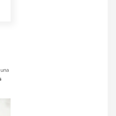
 una
s