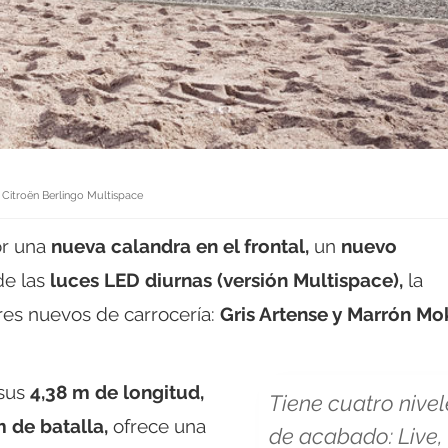
Citroën Berlingo Multispace
or una
nueva calandra en el frontal,
un
nuevo
de las
luces LED diurnas
(versión Multispace),
la
res nuevos de carrocería:
Gris Artense y Marrón Mo
sus
4,38 m de longitud,
Tiene cuatro nivel
m de batalla,
ofrece una
de acabado: Live,