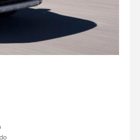
n
ido