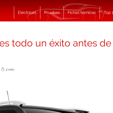
Eléctricos
Pruebas
Fichas técnicas
Top 
 es todo un éxito antes de
7
2 min.