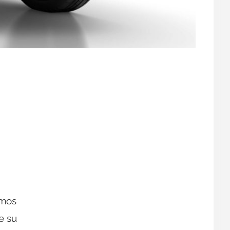
amos
e su