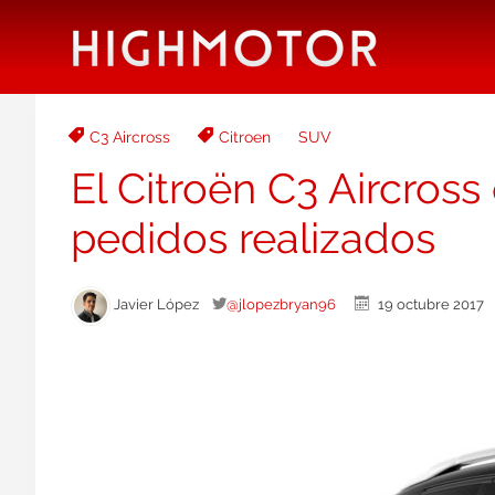
C3 Aircross
Citroen
SUV
El Citroën C3 Aircross
pedidos realizados
Javier López
@jlopezbryan96
19 octubre 201