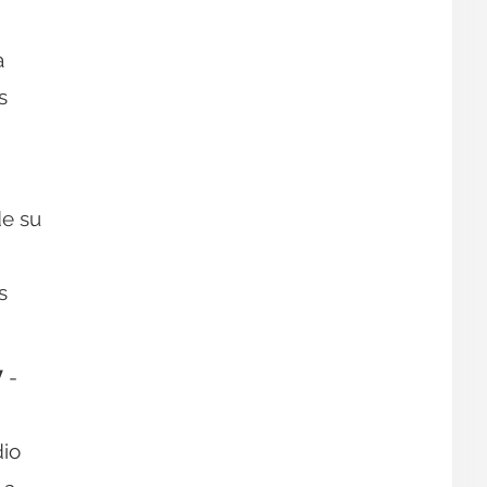
a
s
de su
s
V
-
dio