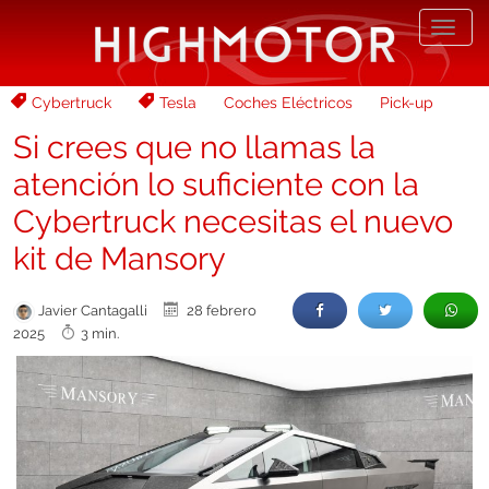
Desp
nave
Cybertruck
Tesla
Coches Eléctricos
Pick-up
Si crees que no llamas la
atención lo suficiente con la
Cybertruck necesitas el nuevo
kit de Mansory
Javier Cantagalli
28 febrero
2025
3 min.