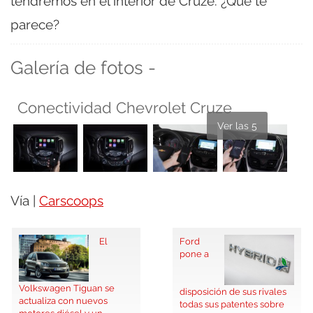
tendremos en el interior de Cruze. ¿Qué te
parece?
Galería de fotos -
Conectividad Chevrolet Cruze
Ver las 5
Vía |
Carscoops
El
Ford
pone a
Volkswagen Tiguan se
disposición de sus rivales
actualiza con nuevos
todas sus patentes sobre
motores diésel y un