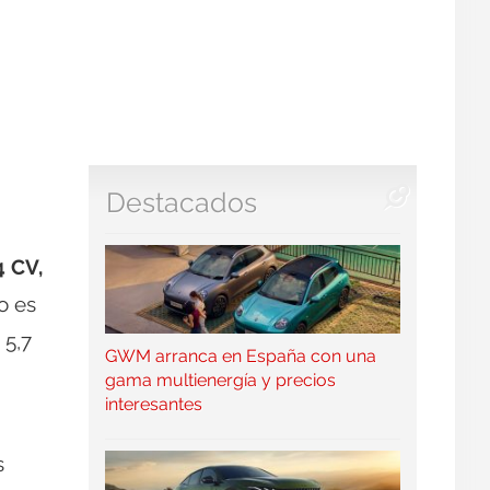
Destacados
4 CV,
o es
 5,7
GWM arranca en España con una
gama multienergía y precios
interesantes
s