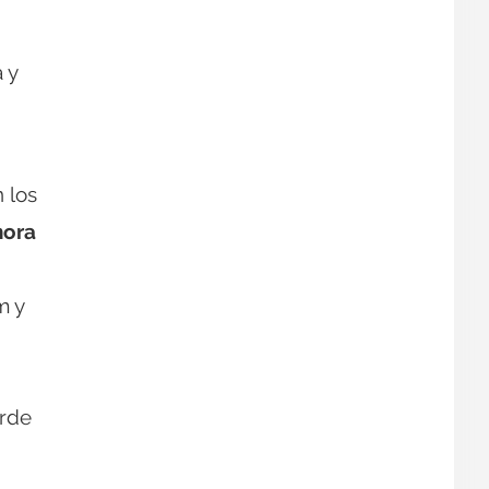
 y
 los
hora
m y
erde