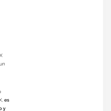
QX
 un
o
X,
es
o y