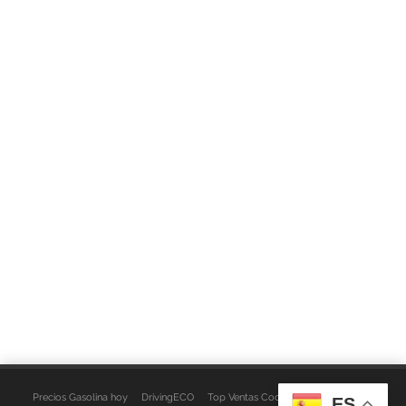
Precios Gasolina hoy
DrivingECO
Top Ventas Coches
EspacioFurgo
ES