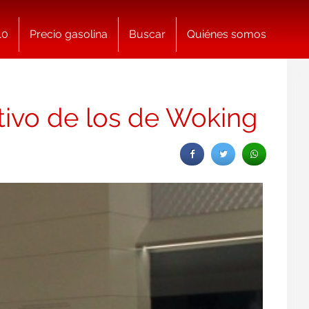
10
Precio gasolina
Buscar
Quiénes somos
tivo de los de Woking