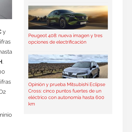
C
y
Peugeot 408: nueva imagen y tres
ifras
opciones de electrificación
hasta
H
.
00
ifras
Opinión y prueba Mitsubishi Eclipse
Cross: cinco puntos fuertes de un
CO2
eléctrico con autonomía hasta 600
km
minio