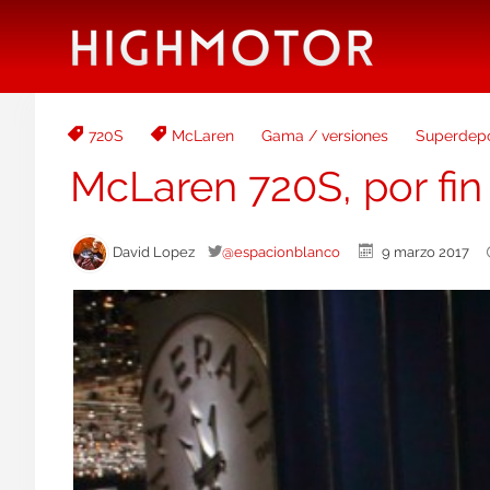
720S
McLaren
Gama / versiones
Superdepo
McLaren 720S, por fin
David Lopez
@espacionblanco
9 marzo 2017