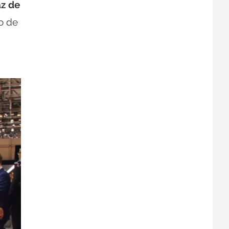
az de
o de