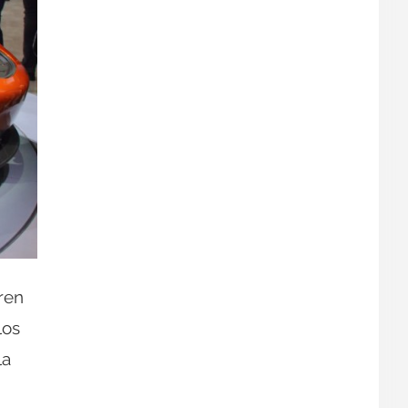
ren
los
la