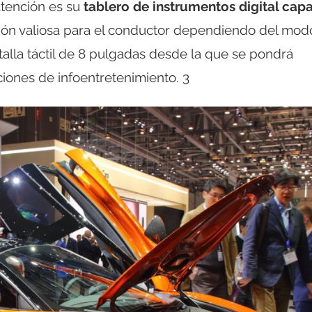
atención es su
tablero de instrumentos digital cap
ación valiosa para el conductor dependiendo del mod
lla táctil de 8 pulgadas desde la que se pondrá
aciones de infoentretenimiento. 3