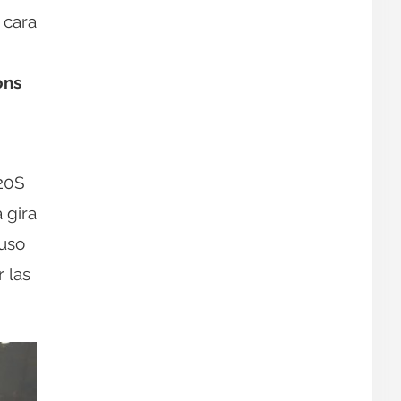
 cara
ons
720S
 gira
 uso
 las