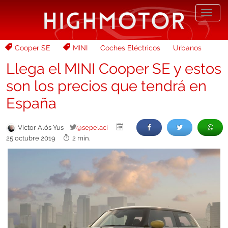
Desp
nave
Cooper SE
MINI
Coches Eléctricos
Urbanos
Llega el MINI Cooper SE y estos
son los precios que tendrá en
España
Victor Alós Yus
@sepelaci
25 octubre 2019
2 min.