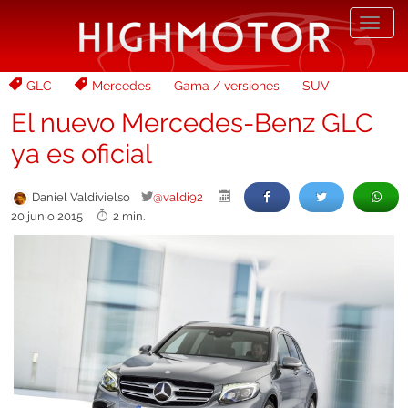
Desp
nave
GLC
Mercedes
Gama / versiones
SUV
El nuevo Mercedes-Benz GLC
ya es oficial
Daniel Valdivielso
@valdi92
20 junio 2015
2 min.