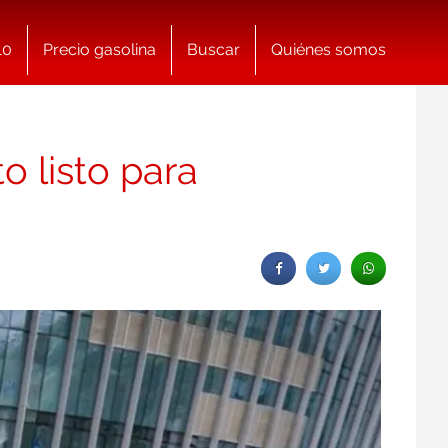
10
Precio gasolina
Buscar
Quiénes somos
o listo para