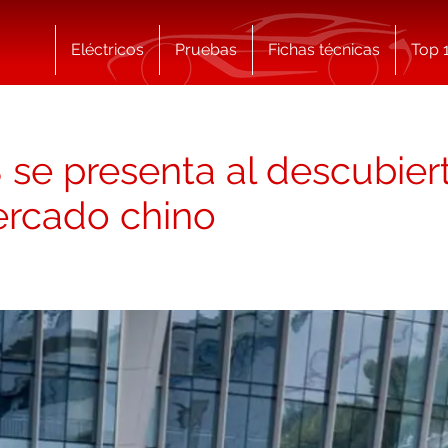
Eléctricos
Pruebas
Fichas técnicas
Top 
se presenta al descubiert
ercado chino