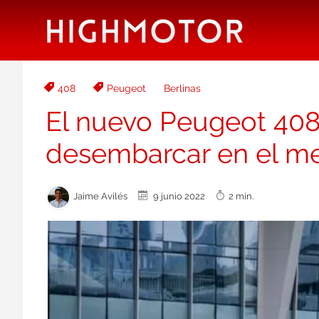
408
Peugeot
Berlinas
El nuevo Peugeot 408 
desembarcar en el m
Jaime Avilés
9 junio 2022
2 min.