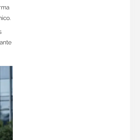
orma
mico.
s
tante