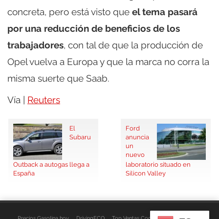
concreta, pero está visto que
el tema pasará
por una reducción de beneficios de los
trabajadores
, con tal de que la producción de
Opel vuelva a Europa y que la marca no corra la
misma suerte que Saab.
Vía |
Reuters
El
Ford
Subaru
anuncia
un
nuevo
Outback a autogas llega a
laboratorio situado en
España
Silicon Valley
Precios Gasolina hoy
DrivingECO
Top Ventas Coches
EspacioFurgo