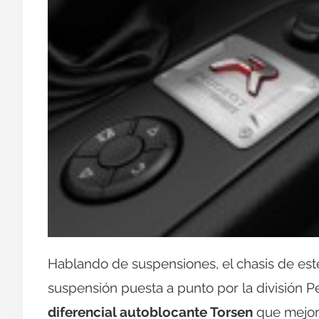
Hablando de suspensiones, el chasis de est
suspensión puesta a punto por la división P
diferencial autoblocante Torsen
que mejora