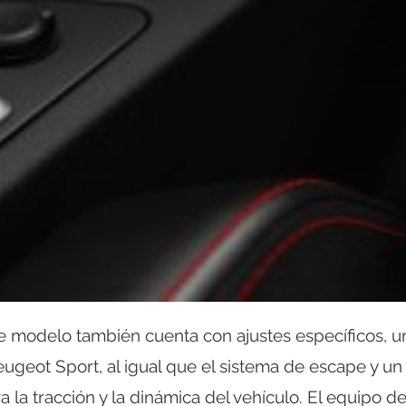
e modelo también cuenta con ajustes específicos, u
eugeot Sport, al igual que el sistema de escape y un
 la tracción y la dinámica del vehículo. El equipo d