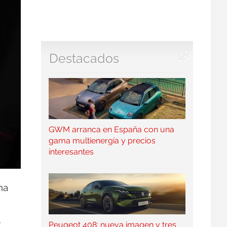
Destacados
GWM arranca en España con una
gama multienergía y precios
interesantes
na
e
Peugeot 408: nueva imagen y tres