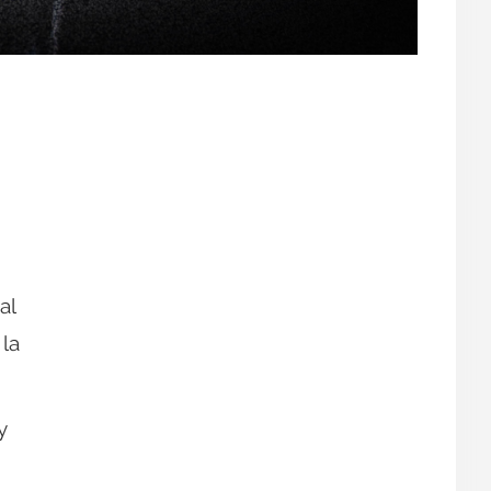
al
 la
y