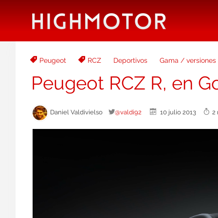
Peugeot
RCZ
Deportivos
Gama / versiones
Peugeot RCZ R, en 
Daniel Valdivielso
@valdi92
10 julio 2013
2 