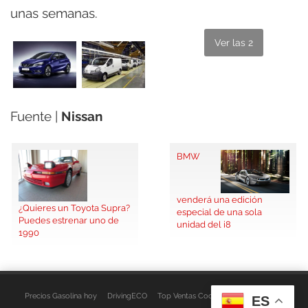
unas semanas.
Ver las 2
Fuente |
Nissan
BMW
venderá una edición
¿Quieres un Toyota Supra?
especial de una sola
Puedes estrenar uno de
unidad del i8
1990
Precios Gasolina hoy
DrivingECO
Top Ventas Coches
EspacioFurgo
ES