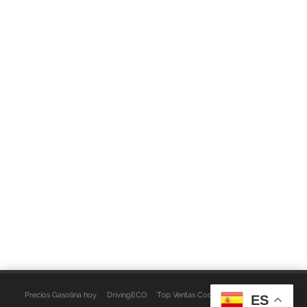
Precios Gasolina hoy
DrivingECO
Top Ventas Coches
EspacioFurgo
ES