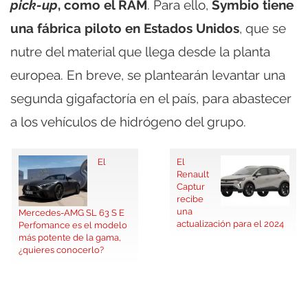
pick-up
, como el RAM
. Para ello,
Symbio tiene
una fábrica piloto en Estados Unidos
, que se
nutre del material que llega desde la planta
europea. En breve, se plantearán levantar una
segunda gigafactoría en el país, para abastecer
a los vehículos de hidrógeno del grupo.
El
El
Renault
Captur
recibe
una
Mercedes-AMG SL 63 S E
actualización para el 2024
Perfomance es el modelo
más potente de la gama,
¿quieres conocerlo?