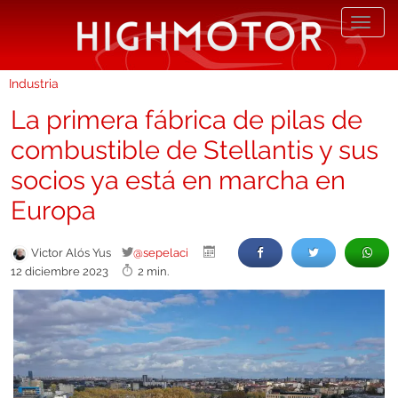
Desp
nave
Industria
La primera fábrica de pilas de
combustible de Stellantis y sus
socios ya está en marcha en
Europa
Victor Alós Yus
@sepelaci
12 diciembre 2023
2 min.