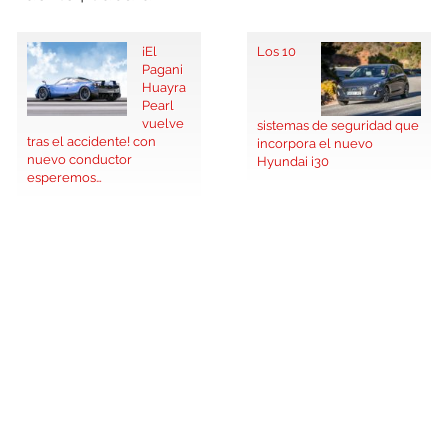
¡El
Los 10
Pagani
Huayra
Pearl
vuelve
sistemas de seguridad que
tras el accidente! con
incorpora el nuevo
nuevo conductor
Hyundai i30
esperemos…