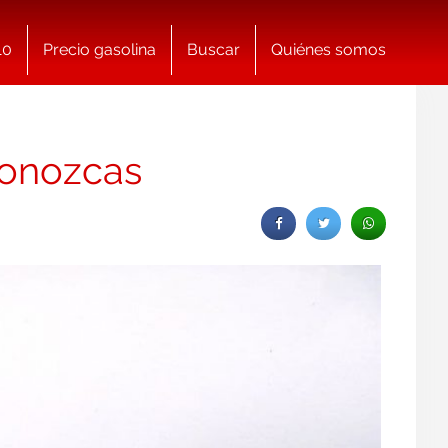
10
Precio gasolina
Buscar
Quiénes somos
conozcas