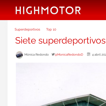
Superdeportivos
Top 10
Siete superdeportivo
Mónica Redondo
@MonicaRedondoD
4 abril 