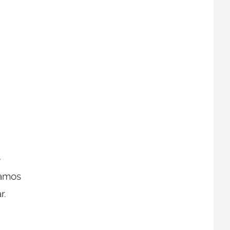
e
ramos
r.