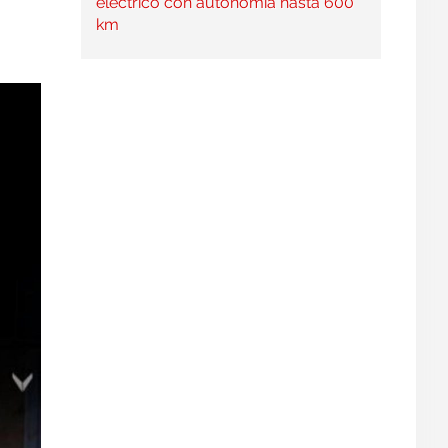
eléctrico con autonomía hasta 600
km