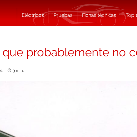
Eléctricos
Pruebas
Fichas técnicas
Top 
s que probablemente no 
2021
3 min.