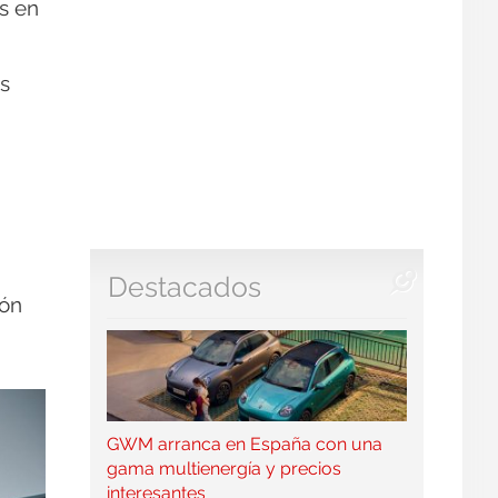
s en
s
Destacados
ión
GWM arranca en España con una
gama multienergía y precios
interesantes