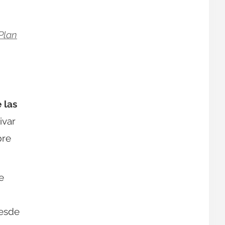
Plan
 las
ivar
bre
e
esde