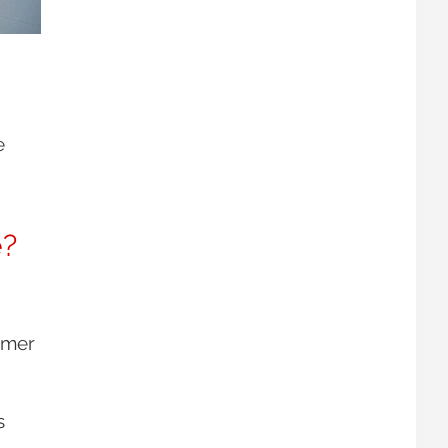
e
e?
imer
s