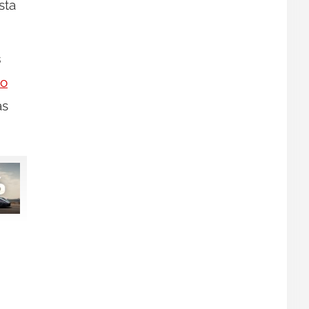
sta
s
io
ás