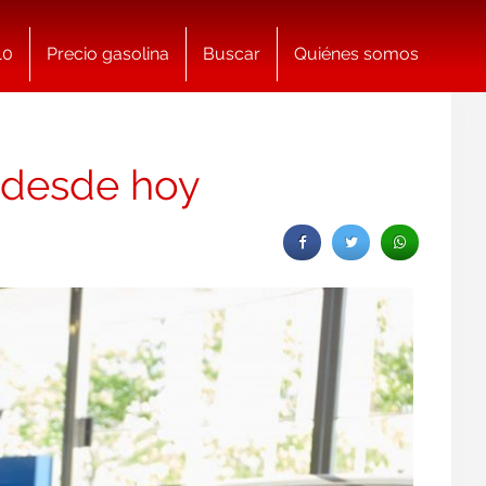
10
Precio gasolina
Buscar
Quiénes somos
e desde hoy