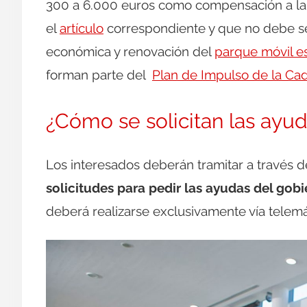
300 a 6.000 euros como compensación a la
el
artículo
correspondiente y que no debe se
económica y renovación del
parque móvil e
forman parte del
Plan de Impulso de la Cad
¿Cómo se solicitan las ayu
Los interesados deberán tramitar a través de
solicitudes para pedir las ayudas del go
deberá realizarse exclusivamente vía telemá