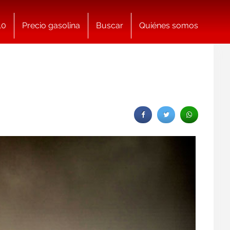
10
Precio gasolina
Buscar
Quiénes somos