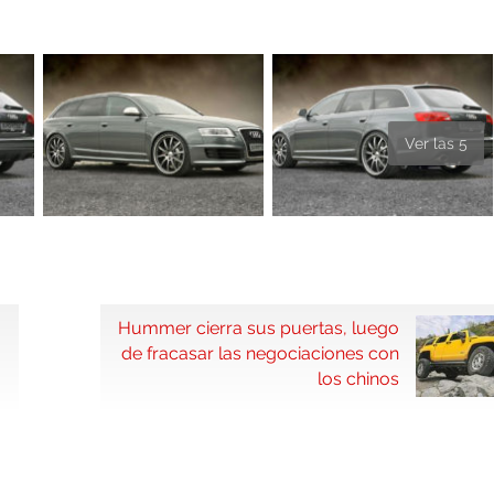
Ver las 5
Hummer cierra sus puertas, luego
de fracasar las negociaciones con
los chinos