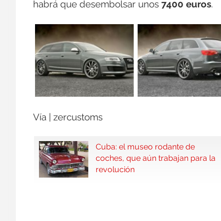
habrá que desembolsar unos
7400 euros
.
Vía | zercustoms
Cuba: el museo rodante de
coches, que aún trabajan para la
revolución