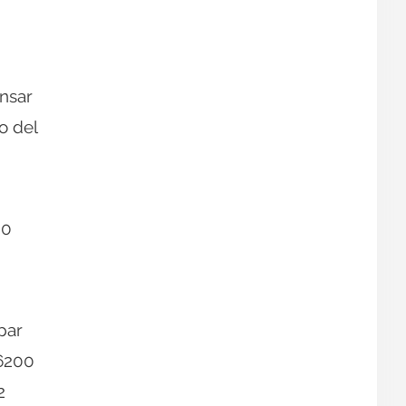
ensar
o del
00
par
 6200
2