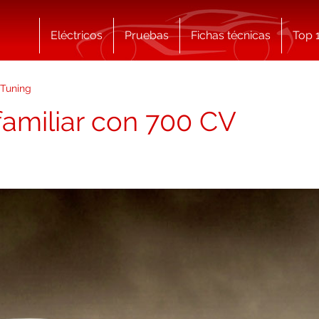
Eléctricos
Pruebas
Fichas técnicas
Top 
Tuning
familiar con 700 CV