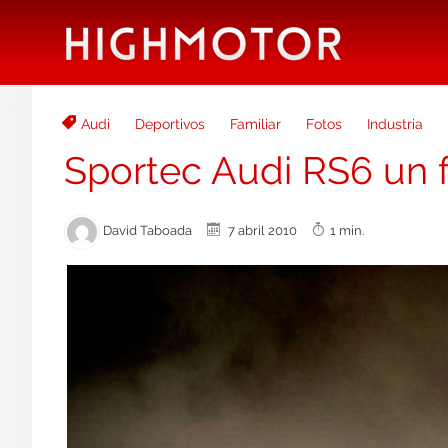
Audi
Deportivos
Familiar
Fotos
Industria
Sportec Audi RS6 un 
David Taboada
7 abril 2010
1 min.