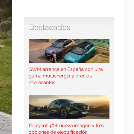
Destacados
GWM arranca en España con una
gama multienergía y precios
interesantes
Peugeot 408: nueva imagen y tres
opciones de electrificación