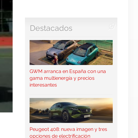
Destacados
GWM arranca en España con una
gama multienergía y precios
interesantes
Peugeot 408: nueva imagen y tres
S
opciones de electrificación