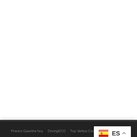
Precios Gasolina hoy
DrivingECO
Top Ventas Coches
EspacioFurgo
ES