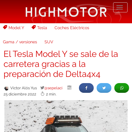
Desp
nave
Model Y
Tesla
Coches Eléctricos
Gama / versiones
SUV
El Tesla Model Y se sale de la
carretera gracias a la
preparación de Delta4x4
Victor Alós Yus
@sepelaci
25 diciembre 2022
2 min.