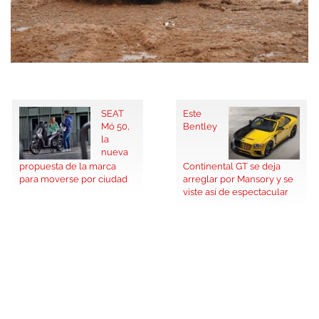
SEAT
Este
Mó 50,
Bentley
la
nueva
propuesta de la marca
Continental GT se deja
para moverse por ciudad
arreglar por Mansory y se
viste así de espectacular