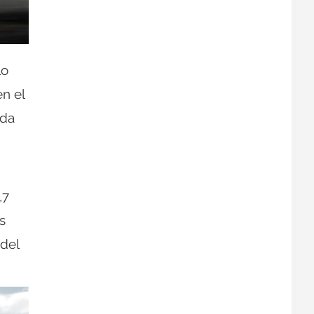
lo
en el
ada
,7
s
del