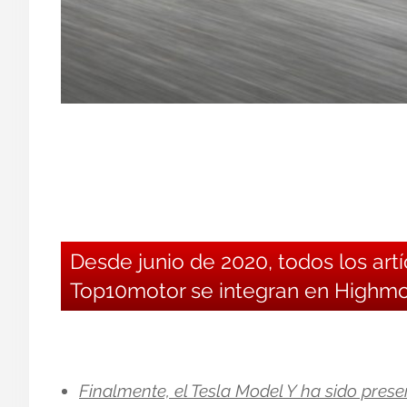
Desde junio de 2020, todos los art
Top10motor se integran en Highmo
Finalmente, el Tesla Model Y ha sido prese