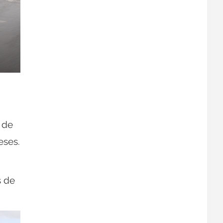
 de
eses.
s de