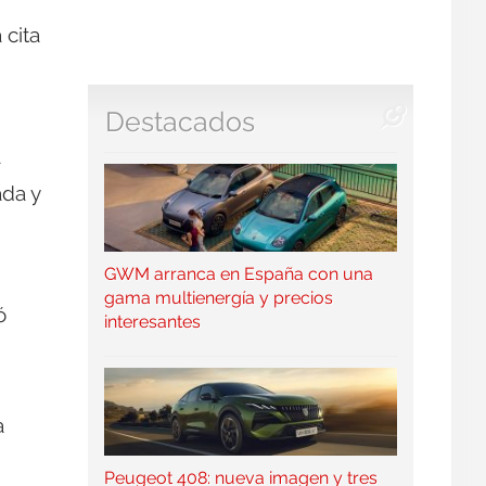
 cita
Destacados
a
ada y
GWM arranca en España con una
gama multienergía y precios
ó
interesantes
a
Peugeot 408: nueva imagen y tres