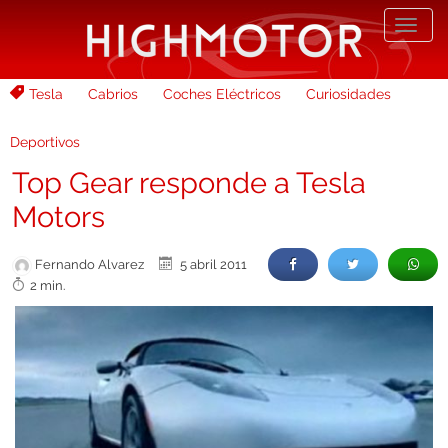
Desp
nave
Tesla
Cabrios
Coches Eléctricos
Curiosidades
Deportivos
Top Gear responde a Tesla
Motors
Fernando Alvarez
5 abril 2011
2 min.