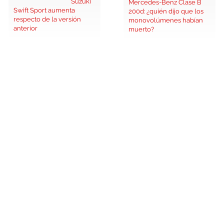
Suzuki
Mercedes-Benz Clase B
Swift Sport aumenta
200d: ¿quién dijo que los
respecto de la versión
monovolúmenes habían
anterior
muerto?