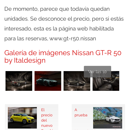
De momento, parece que todavía quedan
unidades. Se desconoce el precio, pero si estás
interesado, esta es la página web habilitada
para las reservas, www.gt-r50.nissan
Galería de imágenes Nissan GT-R 50
by Italdesign
Ver las 10
El
A
precio
prueba
del
nuevo