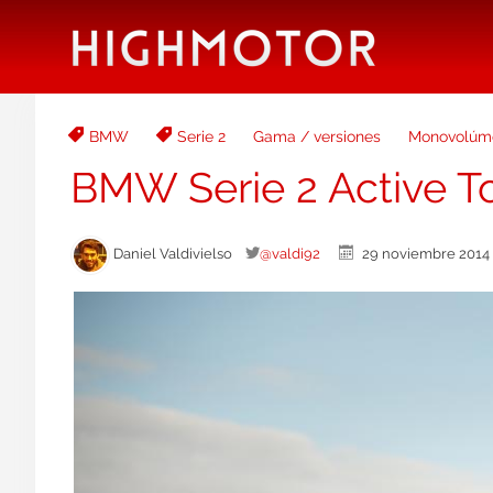
BMW
Serie 2
Gama / versiones
Monovolúm
BMW Serie 2 Active To
Daniel Valdivielso
@valdi92
29 noviembre 20