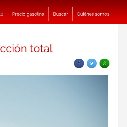
10
Precio gasolina
Buscar
Quiénes somos
cción total