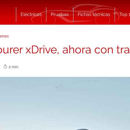
Eléctricos
Pruebas
Fichas técnicas
Top 
enes
urer xDrive, ahora con tra
14
2 min.