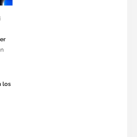
i
er
in
 los