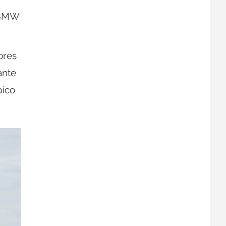
l BMW
ores
ante
pico