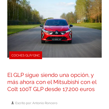
COCHES GLP/GNC
El GLP sigue siendo una opción, y
más ahora con el Mitsubishi con el
Colt 100T GLP desde 17.200 euros
Escrito por: Antonio Roncero