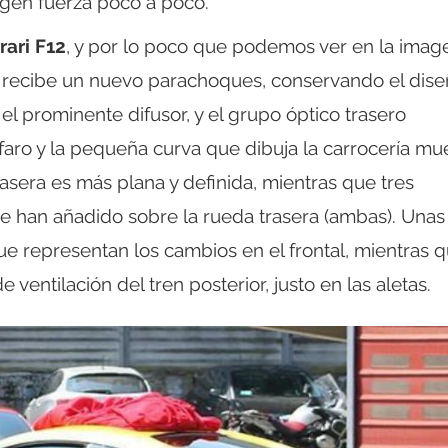
gen fuerza poco a poco.
rari F12
, y por lo poco que podemos ver en la imag
a recibe un nuevo parachoques, conservando el dis
l prominente difusor, y el grupo óptico trasero
aro y la pequeña curva que dibuja la carrocería mu
rasera es más plana y definida, mientras que tres
se han añadido sobre la rueda trasera (ambas). Unas
ue representan los cambios en el frontal, mientras 
ventilación del tren posterior, justo en las aletas.