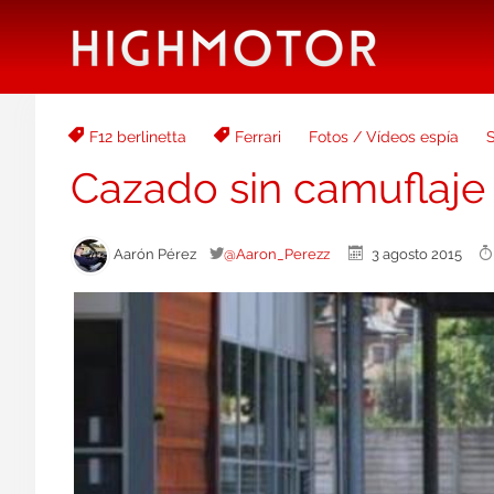
F12 berlinetta
Ferrari
Fotos / Vídeos espía
Cazado sin camuflaje 
Aarón Pérez
@Aaron_Perezz
3 agosto 2015