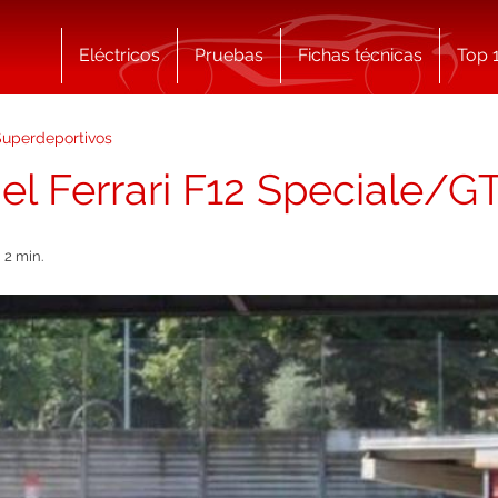
Eléctricos
Pruebas
Fichas técnicas
Top 
Superdeportivos
el Ferrari F12 Speciale/G
2 min.