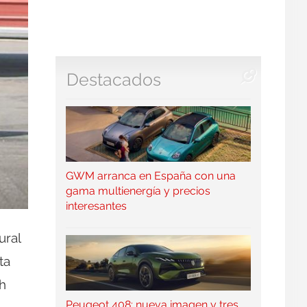
Destacados
GWM arranca en España con una
gama multienergía y precios
interesantes
ural
ta
/h
Peugeot 408: nueva imagen y tres