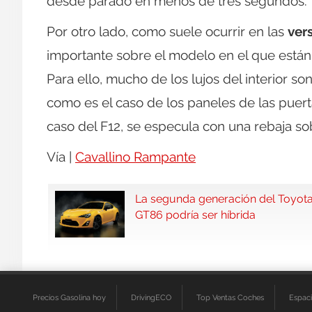
desde parado en menos de tres segundos.
Por otro lado, como suele ocurrir en las
ver
importante sobre el modelo en el que están
Para ello, mucho de los lujos del interior s
como es el caso de los paneles de las puert
caso del F12, se especula con una rebaja s
Vía |
Cavallino Rampante
La segunda generación del Toyot
GT86 podría ser híbrida
Precios Gasolina hoy
DrivingECO
Top Ventas Coches
Espac