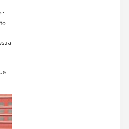
en
eño
estra
que