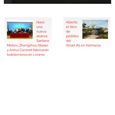
Nace
Abierto
una
el libro
nueva
de
alianza:
pedidos
Santana
del
Motors, Zhengzhou Nissan
Smart #5 en Alemania
y Anhui Coronet fabricarán
todoterrenos en Linares