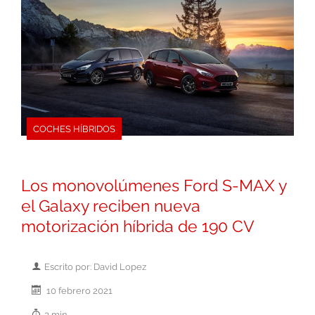
COCHES HÍBRIDOS
Los monovolúmenes Ford S-MAX y
el Galaxy reciben nueva
motorización híbrida de 190 CV
Escrito por: David Lopez
10 febrero 2021
3 min.